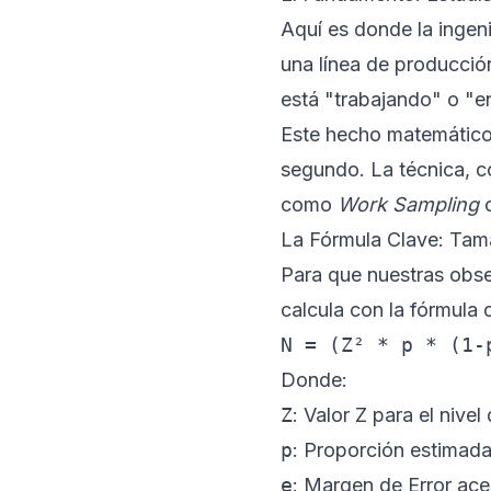
Aquí es donde la ingeni
una línea de producció
está "trabajando" o "
Este hecho matemático 
segundo. La técnica, co
como
Work Sampling
o
La Fórmula Clave: Tam
Para que nuestras obs
calcula con la fórmula 
N = (Z² * p * (1-
Donde:
Z
: Valor Z para el niv
p
: Proporción estimada
e
: Margen de Error ace