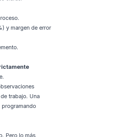
proceso.
) y margen de error
lemento.
rictamente
e.
 observaciones
 de trabajo. Una
e, programando
o. Pero lo más