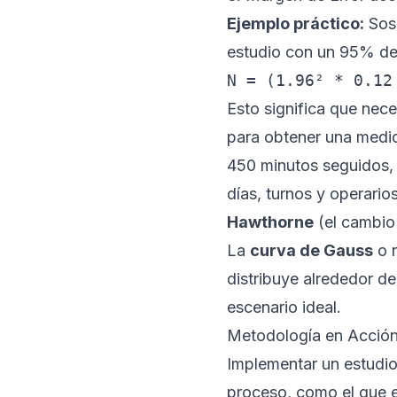
Ejemplo práctico:
Sosp
estudio con un 95% de
N = (1.96² * 0.12
Esto significa que nece
para obtener una medid
450 minutos seguidos, s
días, turnos y operario
Hawthorne
(el cambio
La
curva de Gauss
o n
distribuye alrededor d
escenario ideal.
Metodología en Acción:
Implementar un estudio 
proceso, como el que e