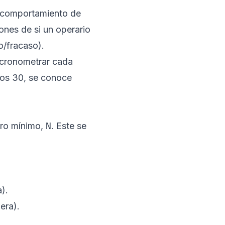
El comportamiento de
ones de si un operario
o/fracaso).
 cronometrar cada
os 30, se conoce
ero mínimo,
N
. Este se
).
era).