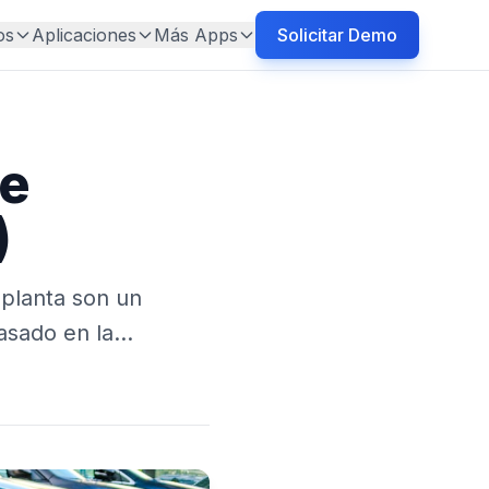
os
Aplicaciones
Más Apps
Solicitar Demo
de
)
 planta son un
basado en la…