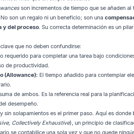
owances
son incrementos de tiempo que se añaden al
 No son un regalo ni un beneficio; son una
compensaci
a y del proceso
. Su correcta determinación es un pilar
 clave que no deben confundirse:
o requerido para completar una tarea bajo condiciones
iso de productividad.
o (Allowance):
El tiempo añadido para contemplar el
ario.
uma de ambos. Es la referencia real para la planificaci
 del desempeño.
 y sin solapamientos es el primer paso. Aquí es donde b
ive, Collectively Exhaustive
), un principio de clasifi
rio se contabilice una sola vez y que no quede ningún 