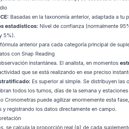
dio
ECE:
Basadas en la taxonomía anterior, adaptada a tu 
s estadísticos:
Nivel de confianza (normalmente 95%
 y 5%).
órmula anterior para cada categoría principal de sup
atos con Snap Reading
observación instantánea. El analista, en momentos
est
a actividad que se está realizando en ese preciso instant
tratificado:
Es superior al simple. Se distribuyen las
bran todos los turnos, días de la semana y estaciones
mo
Cronometras
puede agilizar enormemente esta fas
os y registrando los datos directamente en campo.
rpretación
, se calcula la proporción real (
p
) de cada suplement