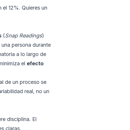
 el 12%. Quieres un
s
(
Snap Readings
)
a una persona durante
atoria a lo largo de
 minimiza el
efecto
ral de un proceso se
iabilidad real, no un
e disciplina. El
es claras.