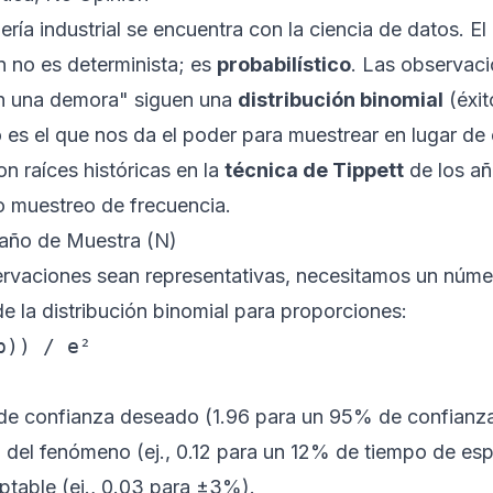
ería industrial se encuentra con la ciencia de datos. 
n no es determinista; es
probabilístico
. Las observaci
en una demora" siguen una
distribución binomial
(éxit
es el que nos da el poder para muestrear en lugar de
n raíces históricas en la
técnica de Tippett
de los añ
 muestreo de frecuencia.
año de Muestra (N)
ervaciones sean representativas, necesitamos un núm
de la distribución binomial para proporciones:
p)) / e²
el de confianza deseado (1.96 para un 95% de confianza
 del fenómeno (ej., 0.12 para un 12% de tiempo de esp
ptable (ej., 0.03 para ±3%).