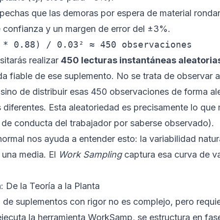
echas que las demoras por espera de material rondan
 confianza y un margen de error del ±3%.
 * 0.88) / 0.03² ≈ 450 observaciones
sitarás realizar
450 lecturas instantáneas aleatoria
a fiable de ese suplemento. No se trata de observar 
ino de distribuir esas 450 observaciones de forma ale
s diferentes. Esta aleatoriedad es precisamente lo que
 de conducta del trabajador por saberse observado).
ormal nos ayuda a entender esto: la variabilidad natu
e una media. El
Work Sampling
captura esa curva de var
 De la Teoría a la Planta
de suplementos con rigor no es complejo, pero requier
jecuta la herramienta
WorkSamp
, se estructura en fas