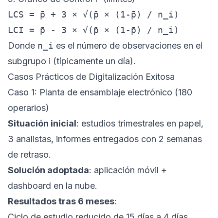
LCS = p̄ + 3 × √(p̄ × (1-p̄) / n_i)

Donde
n_i
es el número de observaciones en el
subgrupo i (típicamente un día).
Casos Prácticos de Digitalización Exitosa
Caso 1: Planta de ensamblaje electrónico (180
operarios)
Situación inicial
: estudios trimestrales en papel,
3 analistas, informes entregados con 2 semanas
de retraso.
Solución adoptada
: aplicación móvil +
dashboard en la nube.
Resultados tras 6 meses
:
Ciclo de estudio reducido de 15 días a 4 días