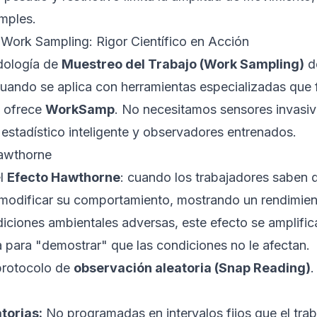
imples.
Work Sampling: Rigor Científico en Acción
dología de
Muestreo del Trabajo (Work Sampling)
d
uando se aplica con herramientas especializadas que fa
e ofrece
WorkSamp
. No necesitamos sensores invasiv
estadístico inteligente y observadores entrenados.
awthorne
el
Efecto Hawthorne
: cuando los trabajadores saben 
 modificar su comportamiento, mostrando un rendimie
diciones ambientales adversas, este efecto se amplific
a para "demostrar" que las condiciones no le afectan.
 protocolo de
observación aleatoria (Snap Reading)
.
torias:
No programadas en intervalos fijos que el trab