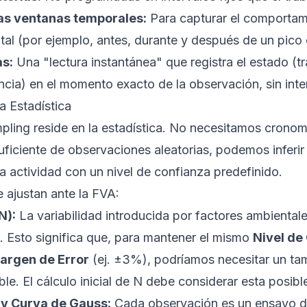
ias ventanas temporales:
Para capturar el comportami
tal (por ejemplo, antes, durante y después de un pico 
as:
Una "lectura instantánea" que registra el estado (tr
encia) en el momento exacto de la observación, sin inte
a Estadística
ling reside en la estadística. No necesitamos crono
uficiente de observaciones aleatorias, podemos inferir
 actividad con un nivel de confianza predefinido.
 ajustan ante la FVA:
N):
La variabilidad introducida por factores ambiental
s. Esto significa que, para mantener el mismo
Nivel de
argen de Error
(ej. ±3%), podríamos necesitar un t
le. El cálculo inicial de N debe considerar esta posible
 y Curva de Gauss:
Cada observación es un ensayo de