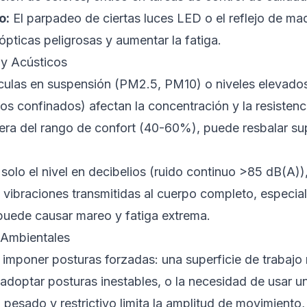
o:
El parpadeo de ciertas luces LED o el reflejo de ma
ópticas peligrosas y aumentar la fatiga.
 y Acústicos
culas en suspensión (PM2.5, PM10) o niveles elevado
 confinados) afectan la concentración y la resistenci
ra del rango de confort (40-60%), puede resbalar supe
solo el nivel en decibelios (ruido continuo >85 dB(A))
s vibraciones transmitidas al cuerpo completo, especia
 puede causar mareo y fatiga extrema.
 Ambientales
 imponer posturas forzadas: una superficie de trabajo
adoptar posturas inestables, o la necesidad de usar u
pesado y restrictivo limita la amplitud de movimiento