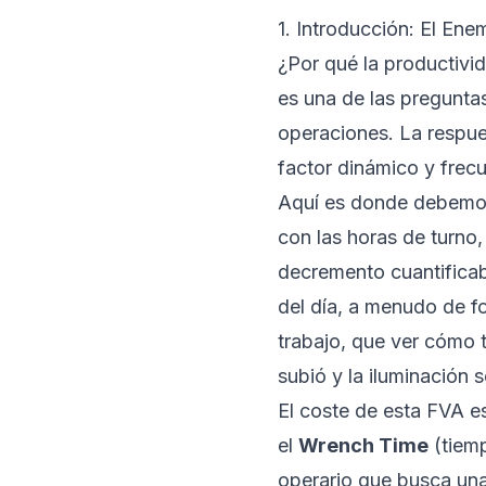
1. Introducción: El Ene
¿Por qué la productivi
es una de las pregunta
operaciones. La respue
factor dinámico y frec
Aquí es donde debemos 
con las horas de turno, 
decremento cuantificab
del día, a menudo de f
trabajo, que ver cómo t
subió y la iluminación s
El coste de esta FVA e
el
Wrench Time
(tiemp
operario que busca una