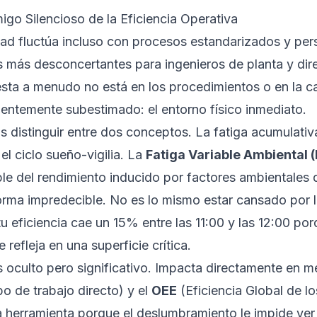
migo Silencioso de la Eficiencia Operativa
dad fluctúa incluso con procesos estandarizados y per
s más desconcertantes para ingenieros de planta y dir
sta a menudo no está en los procedimientos o en la ca
uentemente subestimado: el entorno físico inmediato.
distinguir entre dos conceptos. La fatiga acumulativa
el ciclo sueño-vigilia. La
Fatiga Variable Ambiental 
le del rendimiento inducido por factores ambientales q
orma impredecible. No es lo mismo estar cansado por 
u eficiencia cae un 15% entre las 11:00 y las 12:00 po
e refleja en una superficie crítica.
s oculto pero significativo. Impacta directamente en 
o de trabajo directo) y el
OEE
(Eficiencia Global de l
 herramienta porque el deslumbramiento le impide ver 