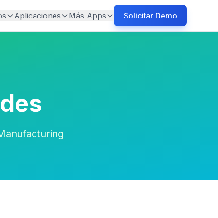
os
Aplicaciones
Más Apps
Solicitar Demo
ades
 Manufacturing