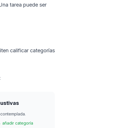
 Una tarea puede ser
ten calificar categorías
:
ustivas
á contemplada.
 añadir categoría