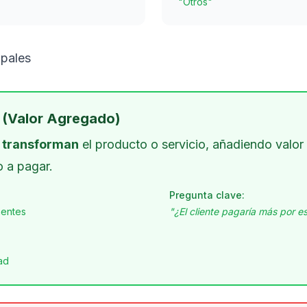
"Otros"
ipales
(Valor Agregado)
e
transforman
el producto o servicio, añadiendo valor p
o a pagar.
Pregunta clave:
nentes
"¿El cliente pagaría más por e
ad