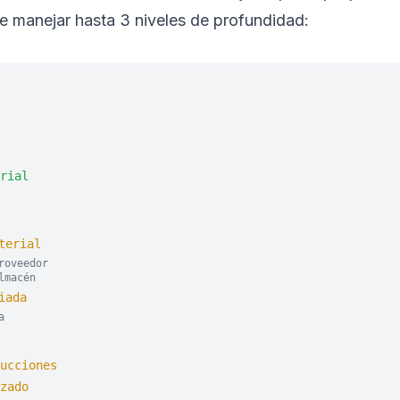
 manejar hasta 3 niveles de profundidad:
rial
terial
roveedor
lmacén
iada
a
ucciones
zado