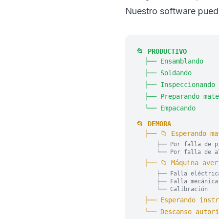
Nuestro software puede
📂 PRODUCTIVO
├── Ensamblando
├── Soldando
├── Inspeccionando
├── Preparando mate
└── Empacando
📂 DEMORA
├── 📁 Esperando ma
├── Por falla de p
└── Por falla de a
├── 📁 Máquina aver
├── Falla eléctric
├── Falla mecánica
└── Calibración
├── Esperando instr
└── Descanso autori