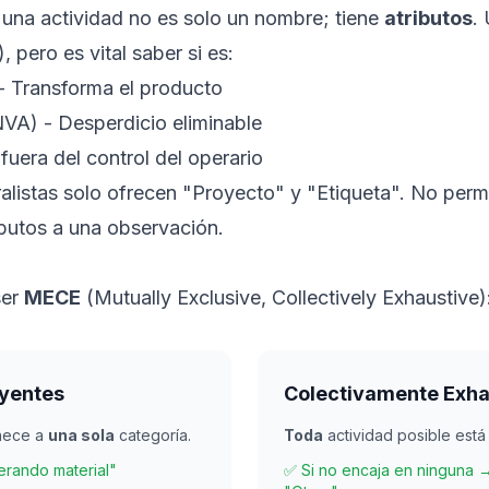
l, una actividad no es solo un nombre; tiene
atributos
.
 pero es vital saber si es:
- Transforma el producto
VA) - Desperdicio eliminable
fuera del control del operario
listas solo ofrecen "Proyecto" y "Etiqueta". No permi
ributos a una observación.
ser
MECE
(Mutually Exclusive, Collectively Exhaustive)
yentes
Colectivamente Exha
nece a
una sola
categoría.
Toda
actividad posible est
rando material"
✅ Si no encaja en ninguna →