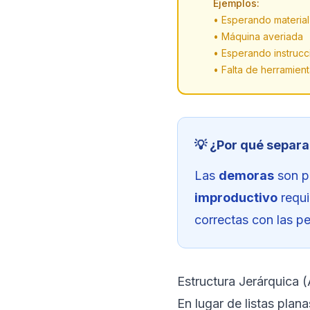
Ejemplos:
• Esperando material
• Máquina averiada
• Esperando instrucc
• Falta de herramien
💡 ¿Por qué separ
Las
demoras
son p
improductivo
requi
correctas con las p
Estructura Jerárquica (
En lugar de listas plan