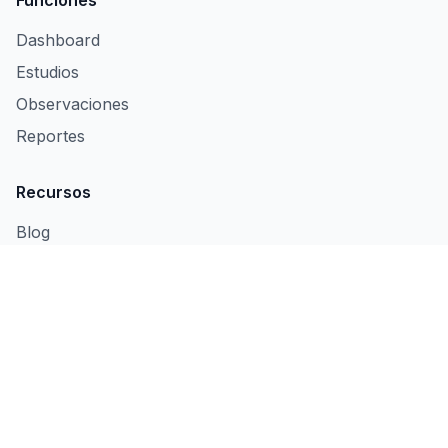
Dashboard
Estudios
Observaciones
Reportes
Recursos
Blog
Manual
Solicitar Demo
Nuestras Apps
Induly
🏭
Control de Producción y OEE