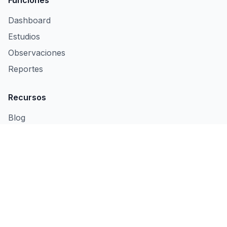
Dashboard
Estudios
Observaciones
Reportes
Recursos
Blog
Manual
Solicitar Demo
Nuestras Apps
Induly
🏭
Control de Producción y OEE