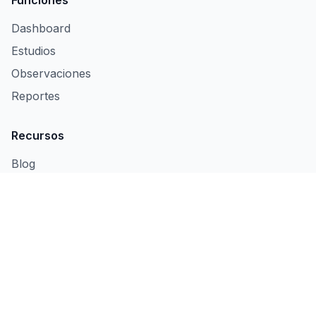
Dashboard
Estudios
Observaciones
Reportes
Recursos
Blog
Manual
Solicitar Demo
Nuestras Apps
Induly
🏭
Control de Producción y OEE