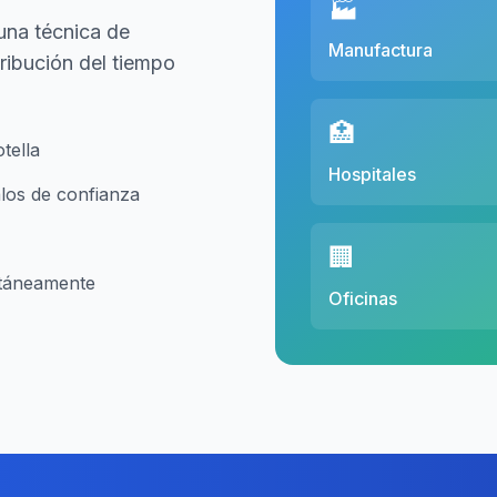
🏭
una técnica de
Manufactura
stribución del tiempo
🏥
tella
Hospitales
alos de confianza
🏢
ultáneamente
Oficinas