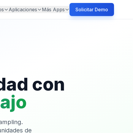
os
Aplicaciones
Más Apps
Solicitar Demo
idad con
ajo
Sampling.
tunidades de