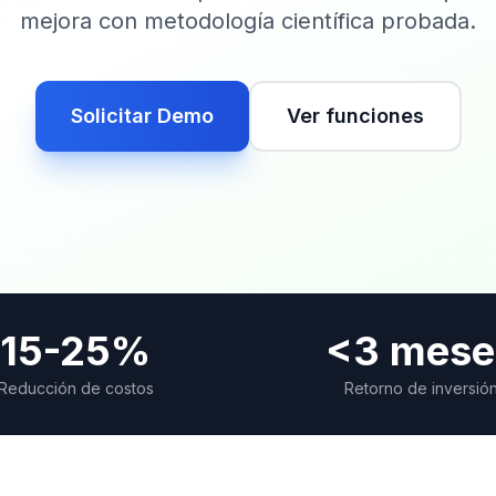
mejora con metodología científica probada.
Solicitar Demo
Ver funciones
15-25%
<3 mese
Reducción de costos
Retorno de inversió