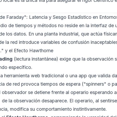
ocal es la única vía para asegurar el rigor científico 
 de Faraday": Latencia y Sesgo Estadístico en Entornos
udio de tiempos y métodos no reside en la interfaz de u
de los datos. En una planta industrial, que actúa físi
e la red introduce variables de confusión inaceptable
.." y el Efecto Hawthorne
ading
(lectura instantánea) exige que la observación 
ndo específico.
 una herramienta web tradicional o una app que valida d
ncia de red provoca tiempos de espera ("spinners" o pa
l observador se detiene frente al operario esperando 
" de la observación desaparece. El operario, al sentir
cia, modifica su comportamiento instintivamente.