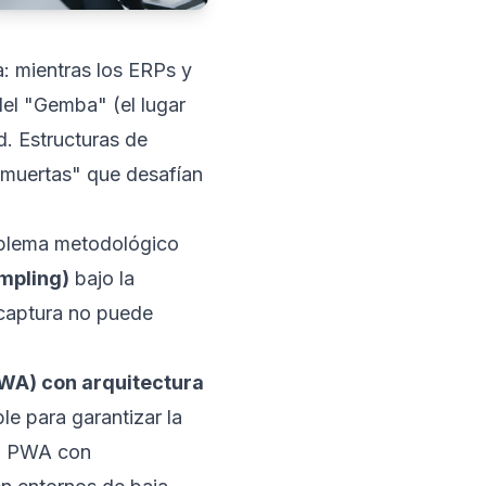
a: mientras los ERPs y
del "Gemba" (el lugar
d. Estructuras de
 muertas" que desafían
roblema metodológico
mpling)
bajo la
 captura no puede
WA) con arquitectura
le para garantizar la
na PWA con