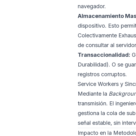
navegador.
Almacenamiento Mas
dispositivo. Esto perm
Colectivamente Exhaust
de consultar al servidor
Transaccionalidad:
Ga
Durabilidad). O se gua
registros corruptos.
Service Workers y Sin
Mediante la
Backgroun
transmisión. El ingeni
gestiona la cola de su
señal estable, sin inter
Impacto en la Metodolo