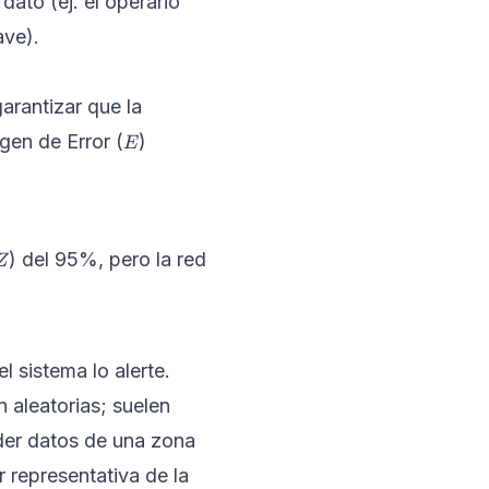
dato (ej. el operario
ve).
garantizar que la
E
gen de Error (
)
E
Z
) del 95%, pero la red
Z
l sistema lo alerte.
 aleatorias; suelen
rder datos de una zona
r representativa de la