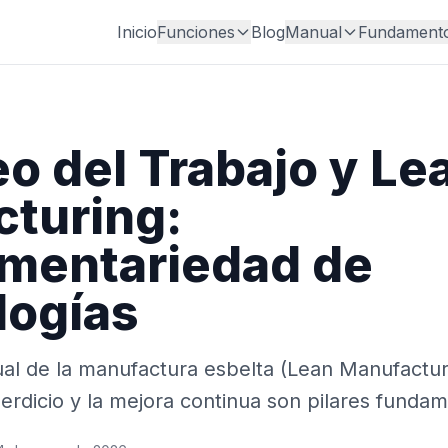
Inicio
Funciones
Blog
Manual
Fundament
o del Trabajo y Le
turing:
mentariedad de
logías
al de la manufactura esbelta (Lean Manufactur
perdicio y la mejora continua son pilares funda