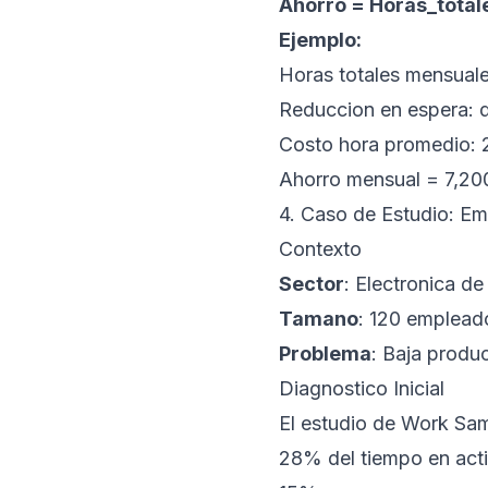
Ahorro = Horas_total
Ejemplo:
Horas totales mensuale
Reduccion en espera:
Costo hora promedio: 
Ahorro mensual = 7,20
4. Caso de Estudio: E
Contexto
Sector
: Electronica d
Tamano
: 120 emplead
Problema
: Baja produ
Diagnostico Inicial
El estudio de Work Sam
28% del tiempo en act