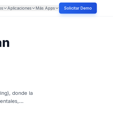
os
Aplicaciones
Más Apps
Solicitar Demo
an
ing), donde la
mentales,…